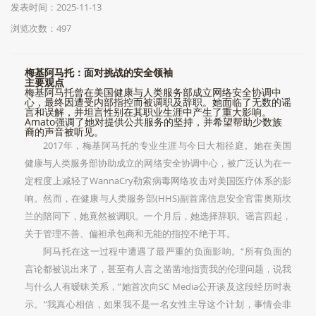
发表时间：2025-11-13
浏览次数：497
梅基阿马托：面对挑战的安全领袖
主要观点
梅基阿马托曾在美国健康与人类服务部成立网络安全协调中
心，最终因遭受内部指控而被调职及辞职。她面临了无数的谣
言和误解，并坦言性别在其职业生涯中产生了重大影响。
Amato强调了她对提供公共服务的坚持，并希望帮助少数族
裔的声音被听见。
2017年，梅基阿马托的专业生涯与今日大相径庭。她在美国
健康与人类服务部协助成立的网络安全协调中心，被广泛认为在一
定程度上减轻了WannaCry勒索病毒网络攻击对美国医疗体系的影
响。然而，在健康与人类服务部(HHS)副首席信息安全官雷奥斯坎
兰的陪同下，她竟然被调职。一个月后，她选择辞职。谣言四起，
关于管理不善、偏袒承包商和无能的指控不绝于耳。
阿马托在这一过程中遭遇了最严重的负面影响。“所有负面的
言论都被说出来了，甚至有人言之凿凿地指责我的伦理问题，说我
与什么人有暧昧关系，”她首次向SC Media公开谈及这段经历时表
示。“我真心相信，如果我不是一名女性主导这个计划，事情会非