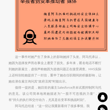
这一事件对她产生了身体上的影响她掉了头发。阿马托承认，
她因为选择发声而在事业上遭受了损失。多年来，匿名电话不断打
到她的新雇主，虚假声称她因为道德问题正在接受调查。HHS实际
上还特别给她提供了一封信，重申了她在任职期间的积极影响，让
她在潜在雇主询问其“政府丑闻”时能出示。
值得一提的是，她目前的雇主Salesforce并未试图抑制阿马托
的意见。该公司简单地将她描述为“一股不可忽视的力量”，拥
有“持久的执行和交付动力，尤其是在变革和挑战时刻”。
阿马托总结道：“这一切让我重新看待了很多事情。我