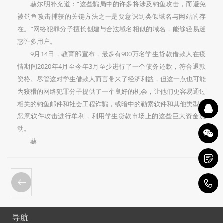
赫尔明补充道：“这些骗局中的许多将涉及钓鱼攻击，而避免
被钓鱼攻击捕获的关键方法之一是要意识到类似域名与网站的存
在。”网络犯罪分子擅长创建与合法域名相似的域名，能够轻易迷
惑许多用户。
9月14日，教育部宣布，最多有900万名学生贷款借款人在疫
情期间2020年4月至今年3月至少进行了一个债务还款，符合退款
资格。尽管这对学生借款人而言带来了经济利益，但这一点也可能
为狡猾的网络犯罪分子提供了一个良好的机会，让他们更容易通过
相关的钓鱼邮件和社会工程诈骗，或暗中的勒索软件和其他类型的
恶意软件攻击进行牟利，利用学生贷款市场上的这些巨大资金流
动。
赫
1
导航