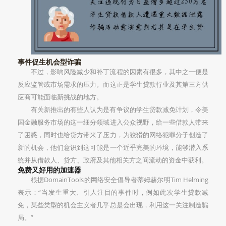
事件促生机会型诈骗
不过，影响风险减少和补丁流程的因素有很多，其中之一便是
反应监管或市场需求的压力。而这正是学生贷款行业及其第三方供
应商可能面临新挑战的地方。
有关新推出的有些人认为是有争议的学生贷款减免计划，令美
国金融服务市场的这一细分领域进入公众视野，给一些借款人带来
了困惑，同时也给贷方带来了压力，为狡猾的网络犯罪分子创造了
新的机会，他们意识到这可能是一个近乎完美的环境，能够潜入系
统并从借款人、贷方、政府及其他相关方之间流动的资金中获利。
免费又好用的加速器
根据DomainTools的网络安全倡导者蒂姆赫尔明Tim Helming
表示：“当发生重大、引人注目的事件时，例如此次学生贷款减
免，某些类型的机会主义者几乎总是会出现，利用这一关注制造骗
局。”