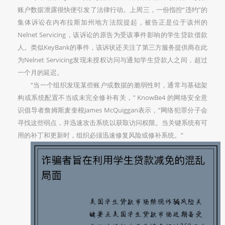
账户数据泄露很快便引发了法律行动。上周三，一份指控“违约”的
集体诉讼在内布拉斯加州地方法院提起，被告正是位于该州的
Nelnet Servicing，该诉讼的原告为受该事件影响的学生贷款借款
人。类似KeyBank的事件，该诉状还关注了第三方服务提供商在此
为Nelnet Servicing发现未授权访问与通知学生贷款人之间，超过
一个月的延迟。
“当一个组织发现某些账户或数据的脆弱性时，通常与基础架
构或系统配置不当或未完全修补有关，” KnowBe4 的网络安全意
识倡导者詹姆斯麦奎根James McQuiggan表示，“网络犯罪分子会
寻找这些弱点，并迅速攻击系统以获取访问权限。当关键系统有可
用的补丁和更新时，组织必须迅速修复风险或修补系统。”