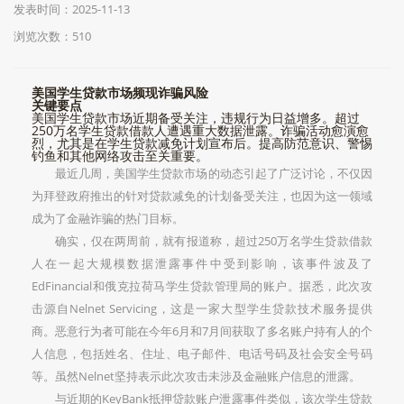
发表时间：2025-11-13
浏览次数：510
美国学生贷款市场频现诈骗风险
关键要点
美国学生贷款市场近期备受关注，违规行为日益增多。超过
250万名学生贷款借款人遭遇重大数据泄露。诈骗活动愈演愈
烈，尤其是在学生贷款减免计划宣布后。提高防范意识、警惕
钓鱼和其他网络攻击至关重要。
最近几周，美国学生贷款市场的动态引起了广泛讨论，不仅因
为拜登政府推出的针对贷款减免的计划备受关注，也因为这一领域
成为了金融诈骗的热门目标。
确实，仅在两周前，就有报道称，超过250万名学生贷款借款
人在一起大规模数据泄露事件中受到影响，该事件波及了
EdFinancial和俄克拉荷马学生贷款管理局的账户。据悉，此次攻
击源自Nelnet Servicing，这是一家大型学生贷款技术服务提供
商。恶意行为者可能在今年6月和7月间获取了多名账户持有人的个
人信息，包括姓名、住址、电子邮件、电话号码及社会安全号码
等。虽然Nelnet坚持表示此次攻击未涉及金融账户信息的泄露。
与近期的KeyBank抵押贷款账户泄露事件类似，该次学生贷款